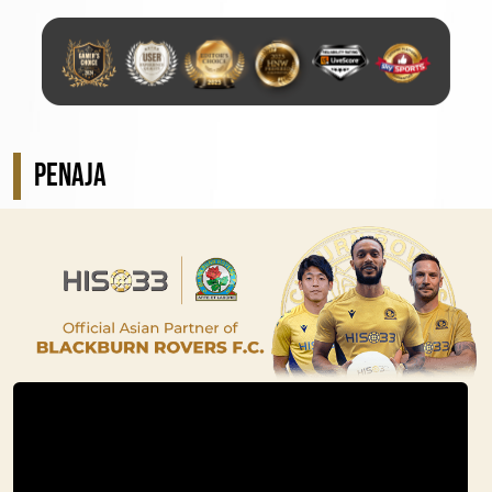
PENAJA