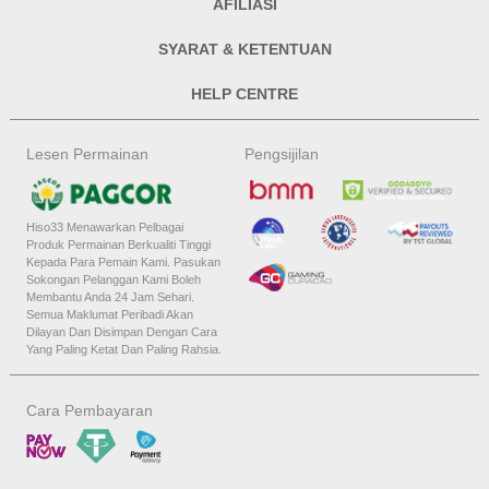
AFILIASI
SYARAT & KETENTUAN
HELP CENTRE
Lesen Permainan
Pengsijilan
Hiso33 Menawarkan Pelbagai
Produk Permainan Berkualiti Tinggi
Kepada Para Pemain Kami. Pasukan
Sokongan Pelanggan Kami Boleh
Membantu Anda 24 Jam Sehari.
Semua Maklumat Peribadi Akan
Dilayan Dan Disimpan Dengan Cara
Yang Paling Ketat Dan Paling Rahsia.
Cara Pembayaran