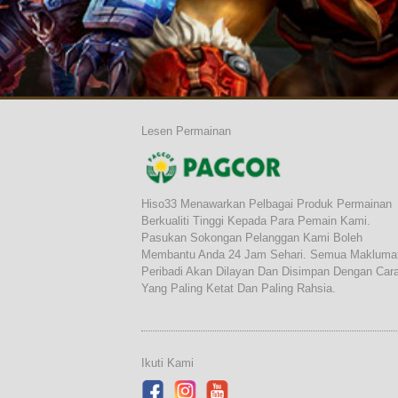
Lesen Permainan
Hiso33 Menawarkan Pelbagai Produk Permainan
Berkualiti Tinggi Kepada Para Pemain Kami.
Pasukan Sokongan Pelanggan Kami Boleh
Membantu Anda 24 Jam Sehari. Semua Makluma
Peribadi Akan Dilayan Dan Disimpan Dengan Car
Yang Paling Ketat Dan Paling Rahsia.
Ikuti Kami