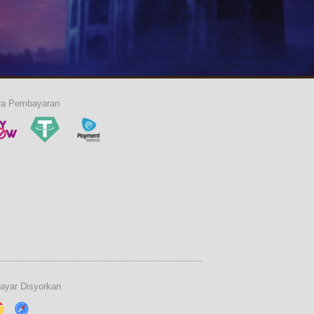
ra Pembayaran
layar Disyorkan