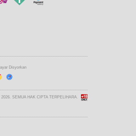
layar Disyorkan
 2026. SEMUA HAK CIPTA TERPELIHARA.