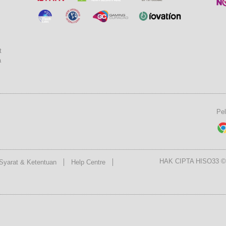
t
a
Pe
HAK CIPTA HISO33 ©
Syarat & Ketentuan
Help Centre