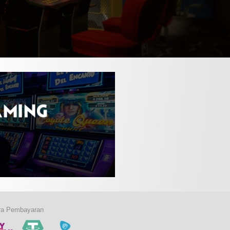
ra Pembayaran