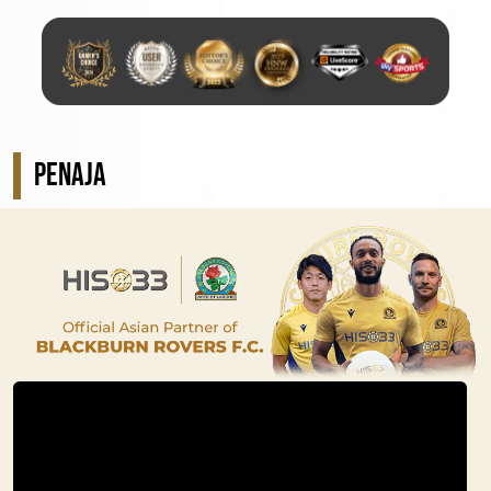
PENAJA