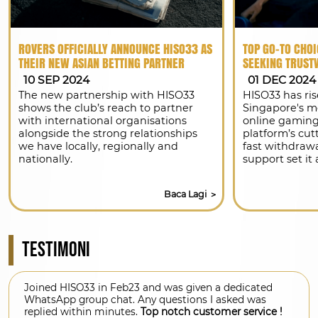
ROVERS OFFICIALLY ANNOUNCE HISO33 AS
TOP GO-TO CHO
THEIR NEW ASIAN BETTING PARTNER
SEEKING TRUST
10 SEP 2024
01 DEC 2024
The new partnership with HISO33
HISO33 has ri
shows the club’s reach to partner
Singapore's mo
with international organisations
online gaming
alongside the strong relationships
platform’s cut
we have locally, regionally and
fast withdraw
nationally.
support set it
Baca Lagi
TESTIMONI
Joined HISO33 in Feb23 and was given a dedicated
WhatsApp group chat. Any questions I asked was
replied within minutes.
Top notch customer service !