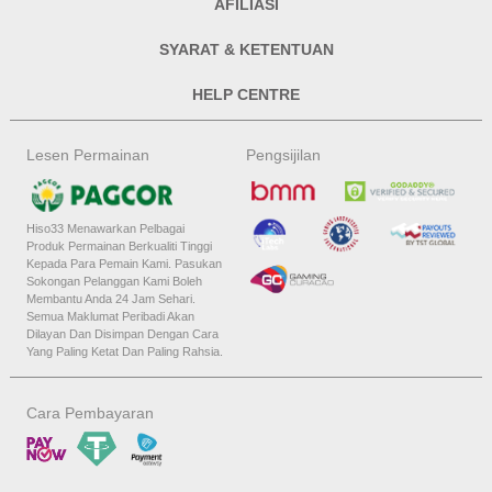
AFILIASI
SYARAT & KETENTUAN
HELP CENTRE
Lesen Permainan
Pengsijilan
Hiso33 Menawarkan Pelbagai
Produk Permainan Berkualiti Tinggi
Kepada Para Pemain Kami. Pasukan
Sokongan Pelanggan Kami Boleh
Membantu Anda 24 Jam Sehari.
Semua Maklumat Peribadi Akan
Dilayan Dan Disimpan Dengan Cara
Yang Paling Ketat Dan Paling Rahsia.
Cara Pembayaran