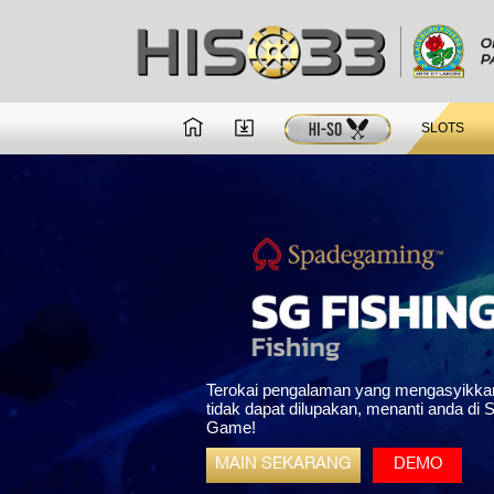
SLOTS
Terokai pengalaman yang mengasyikka
tidak dapat dilupakan, menanti anda di 
Game!
MAIN SEKARANG
DEMO