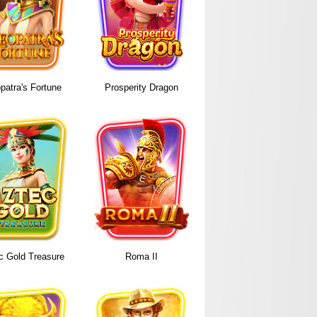
patra's Fortune
Prosperity Dragon
c Gold Treasure
Roma II