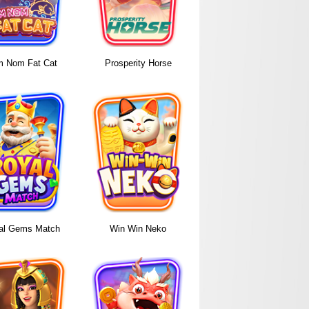
 Nom Fat Cat
Prosperity Horse
al Gems Match
Win Win Neko