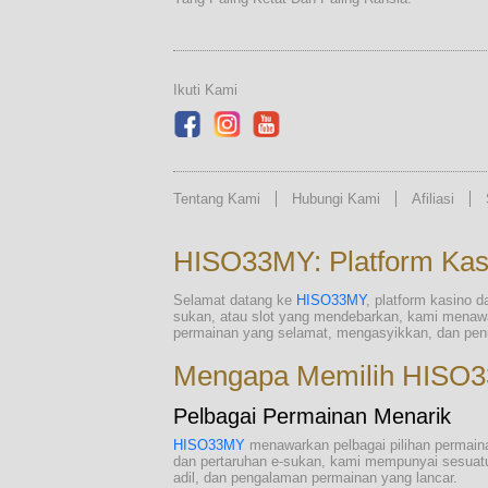
Ikuti Kami
Tentang Kami
Hubungi Kami
Afiliasi
HISO33MY: Platform Kasi
Selamat datang ke
HISO33MY
, platform kasino 
sukan, atau slot yang mendebarkan, kami menaw
permainan yang selamat, mengasyikkan, dan pen
Mengapa Memilih HISO
Pelbagai Permainan Menarik
HISO33MY
menawarkan pelbagai pilihan permainan
dan pertaruhan e-sukan, kami mempunyai sesuatu
adil, dan pengalaman permainan yang lancar.