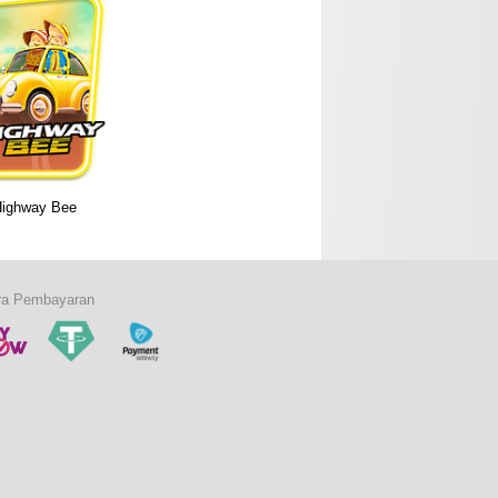
ighway Bee
ra Pembayaran