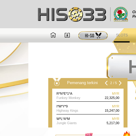
SLOTS
Pemenang terkini
2
/ 5
*A
MYR
Z*C*G*5*5*5
MYR
B*L
Monkey
22,325,00
Tree of Riches
20,167,00
Fafa
MYR
K*N*W
MYR
B*A
 Kings
15,247,00
888 Dragons
19,476,00
Ho 
M
MYR
J*K*O*8*
MYR
V*G
iants
5,217,00
Aztec Gems
9,356,00
Firs