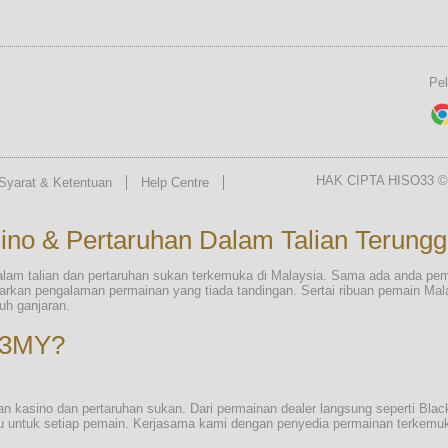
Pe
HAK CIPTA HISO33 ©
Syarat & Ketentuan
Help Centre
no & Pertaruhan Dalam Talian Terunggu
dalam talian dan pertaruhan sukan terkemuka di Malaysia. Sama ada anda pem
arkan pengalaman permainan yang tiada tandingan. Sertai ribuan pemain M
uh ganjaran.
33MY?
 kasino dan pertaruhan sukan. Dari permainan dealer langsung seperti Blackj
 untuk setiap pemain. Kerjasama kami dengan penyedia permainan terkemuka 