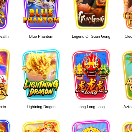
ealth
Blue Phantom
Legend Of Guan Gong
Cleo
enix
Lightning Dragon
Long Long Long
Azte