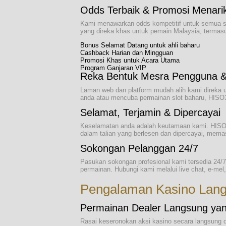
Odds Terbaik & Promosi Menari
Kami menawarkan odds kompetitif untuk semua s
yang direka khas untuk pemain Malaysia, termas
Bonus Selamat Datang untuk ahli baharu
Cashback Harian dan Mingguan
Promosi Khas untuk Acara Utama
Program Ganjaran VIP
Reka Bentuk Mesra Pengguna &
Laman web dan platform mudah alih kami direka
anda atau mencuba permainan slot baharu, HISO
Selamat, Terjamin & Dipercayai
Keselamatan anda adalah keutamaan kami. HISO33
dalam talian yang berlesen dan dipercayai, mema
Sokongan Pelanggan 24/7
Pasukan sokongan profesional kami tersedia 24/7
permainan. Hubungi kami melalui live chat, e-me
Pengalaman Kasino Lan
Permainan Dealer Langsung yan
Rasai keseronokan aksi kasino secara langsung d