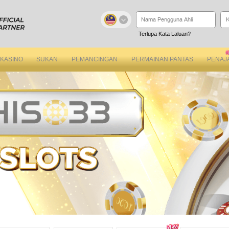
Terlupa Kata Laluan?
KASINO
SUKAN
PEMANCINGAN
PERMAINAN PANTAS
PENAJ
*C*K*J
MYR
M*I*N*8*
MYR
fa
25,159,00
Funkey Monkey
18,211,00
*O*B
MYR
P*I*Y*G*5
MYR
Yeah Monkey
22,462,00
Highway Kings
15,728,00
*C*9
MYR
V*Q*Y*I*7
MYR
t Love
11,967,00
Jungle Giants
10,129,00