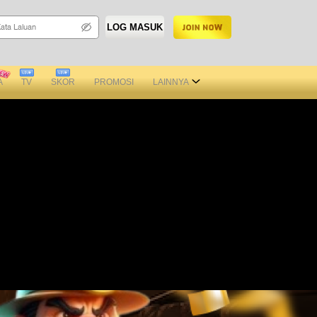
LOG MASUK
SERTAI
A
TV
SKOR
PROMOSI
LAINNYA