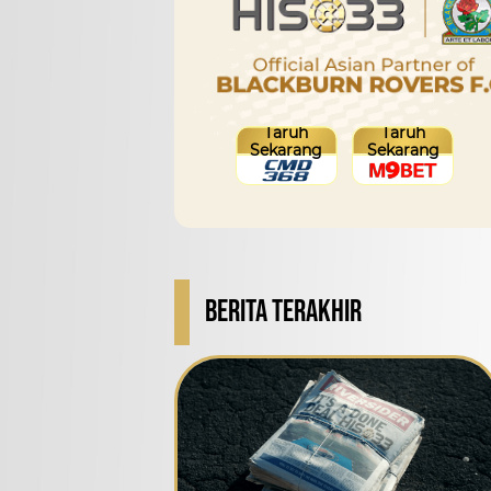
Taruh
Taruh
Sekarang
Sekarang
BERITA TERAKHIR