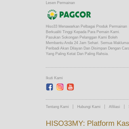
Lesen Permainan
Hiso33 Menawarkan Pelbagai Produk Permainan
Berkualiti Tinggi Kepada Para Pemain Kami.
Pasukan Sokongan Pelanggan Kami Boleh
Membantu Anda 24 Jam Sehari. Semua Makluma
Peribadi Akan Dilayan Dan Disimpan Dengan Car
Yang Paling Ketat Dan Paling Rahsia.
Ikuti Kami
Tentang Kami
Hubungi Kami
Afiliasi
HISO33MY: Platform Kasi