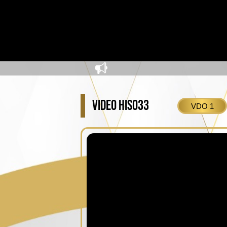
VIDEO HISO33
VDO 1