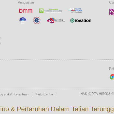
Pengsijilan
Ca
t
a
Pe
HAK CIPTA HISO33 ©
Syarat & Ketentuan
Help Centre
no & Pertaruhan Dalam Talian Terunggu