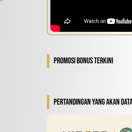
PROMOSI BONUS TERKINI
PERTANDINGAN YANG AKAN DAT