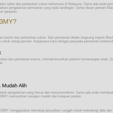
dalam talian dan pertaruhan sukan terkemuka di Malaysia. Sama ada anda pem
arkan pengalaman permainan yang tiada tandingan. Sertai ribuan pemain M
uh ganjaran.
33MY?
 kasino dan pertaruhan sukan. Dari permainan dealer langsung seperti Blackj
 untuk setiap pemain. Kerjasama kami dengan penyedia permainan terkemuka 
k
ukan dan permainan kasino, memaksimumkan potensi kemenangan anda. Selai
uk:
 Mudah Alih
 untuk pengalaman yang lancar dan menyeronokkan. Sama ada anda membuat
33MY memastikan navigasi mudah dan kelajuan pantas.
MY menggunakan teknologi penyulitan canggih untuk melindungi data dan t