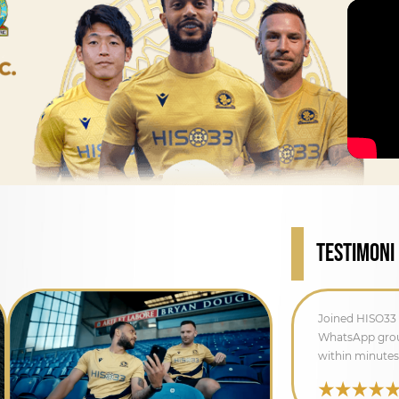
TESTIMONI
Joined HISO33 
WhatsApp group
within minutes