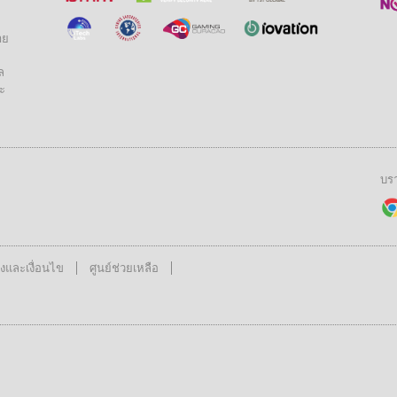
าย
ล
ะ
บร
งและเงื่อนไข
ศูนย์ช่วยเหลือ