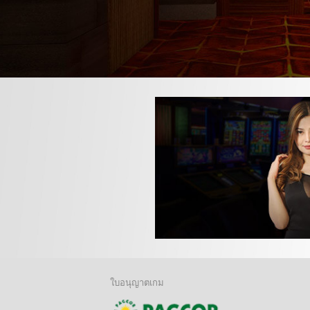
ใบอนุญาตเกม