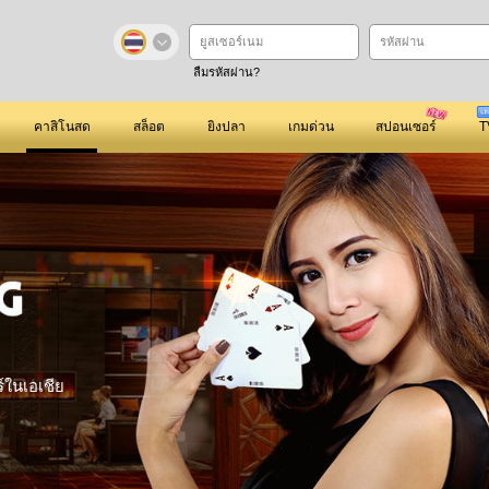
ลืมรหัสผ่าน?
คาสิโนสด
สล็อต
ยิงปลา
เกมด่วน
สปอนเซอร์
T
์ในเอเชีย