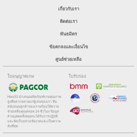
เกี่ยวกับเรา
ติดต่อเรา
พันธมิตร
ข้อตกลงและเงื่อนไข
ศูนย์ช่วยเหลือ
ใบอนุญาตเกม
ใบรับรอง
Hiso33 นำเสนอผลิตภัณฑ์เกมคุณภาพ
สูงที่หลากหลายแก่ผู้เล่นของเรา ทีม
สนับสนุนลูกค้าของเราพร้อมให้ความ
ช่วยเหลือคุณตลอด 24 ชั่วโมง ข้อมูล
ส่วนบุคคลทั้งหมดจะได้รับการปฏิบัติ
และจัดเก็บอย่างเข้มงวดและเป็นความ
ลับที่สุด