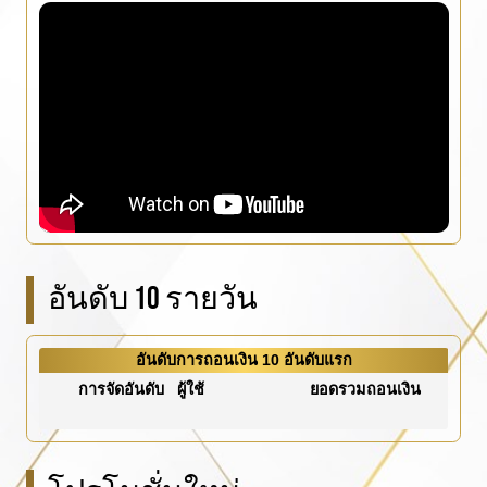
อันดับ 10 รายวัน
อันดับการถอนเงิน 10 อันดับแรก
การจัดอันดับ
ผู้ใช้
ยอดรวมถอนเงิน