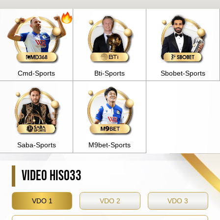
Cmd-Sports
Bti-Sports
Sbobet-Sports
Saba-Sports
M9bet-Sports
VIDEO HISO33
VDO 1
VDO 2
VDO 3