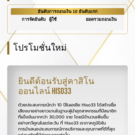
อันดับการถอนเงิน 10 อันดับแรก
การจัดอันดับ
ผู้ใช้
ยอดรวมถอนเงิน
โปรโมชั่นใหม่
ยินดีต้อนรับสู่คาสิโน
ออนไลน์ Hiso33
ด้วยประสบการณ์กว่า 10 ปีในเอเชีย Hiso33 ได้สร้างชื่อ
เสียงมาอย่างยาวนานในฐานะผู้นำอุตสาหกรรมที่มีสมาชิก
ที่แข็งขันมากกว่า 30,000 ราย โดยมีจำนวนเพิ่มขึ้น
อย่างทวีคูณในแต่ละวัน ที่ Hiso33 เราภาคภูมิใจใน
การนำเสนอประสบการณ์การบริการและคุณภาพที่ดีที่สุด
แก่สมาชิกที่มีค่าของเราเท่านั้น