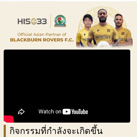
กิจกรรมที่กำลังจะเกิดขึ้น