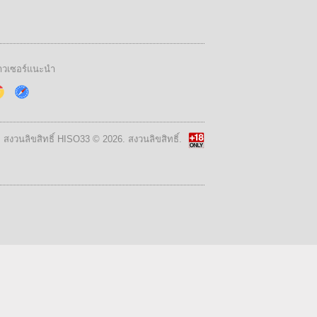
าวเซอร์แนะนำ
สงวนลิขสิทธิ์ HISO33 © 2026. สงวนลิขสิทธิ์.