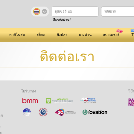
ลืมรหัสผ่าน?
คาสิโนสด
สล็อต
ยิงปลา
เกมด่วน
สปอนเซอร์
T
ติดต่อเรา
ใบรับรอง
วิธ
าย
ล
ะ