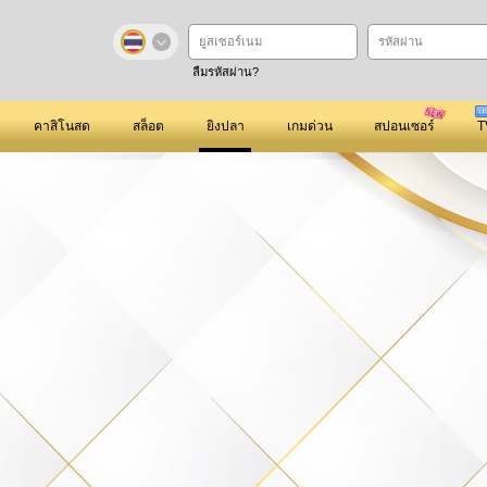
ลืมรหัสผ่าน?
คาสิโนสด
สล็อต
ยิงปลา
เกมด่วน
สปอนเซอร์
T