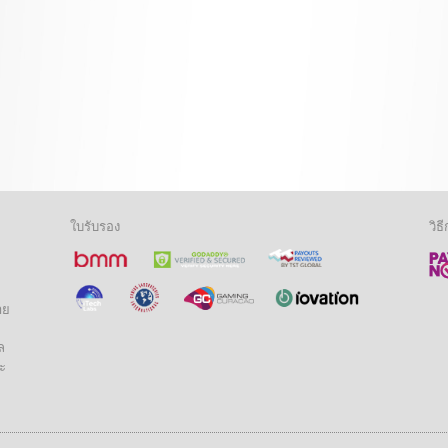
ใบรับรอง
วิธ
าย
ล
ะ