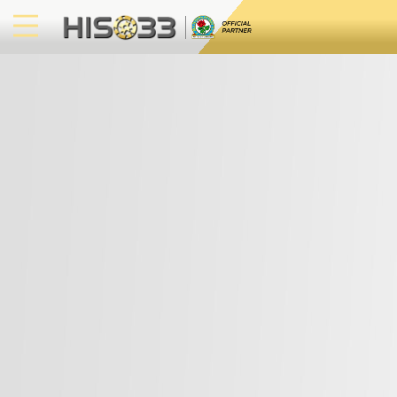
Fast Games
电子竞技
3D游戏
彩票
扑克
老虎机
真人娱乐