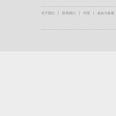
关于我们
联系我们
代理
条款与条规