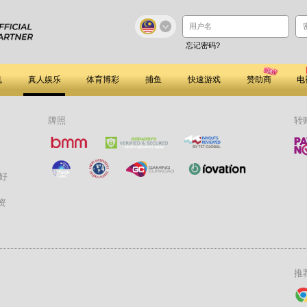
忘记密码?
机
真人娱乐
体育博彩
捕鱼
快速游戏
赞助商
电
牌照
转
好
资
推