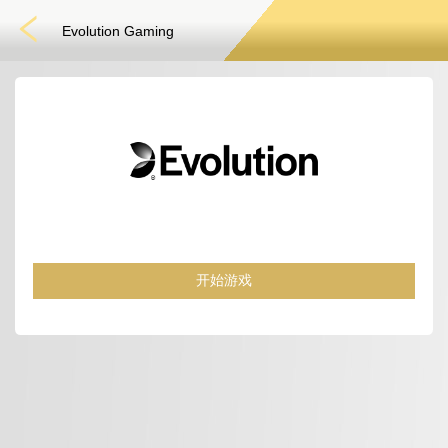
Evolution Gaming
开始游戏
快速游戏
电子竞技
3D游戏
彩票
扑克
老虎机
真人娱乐