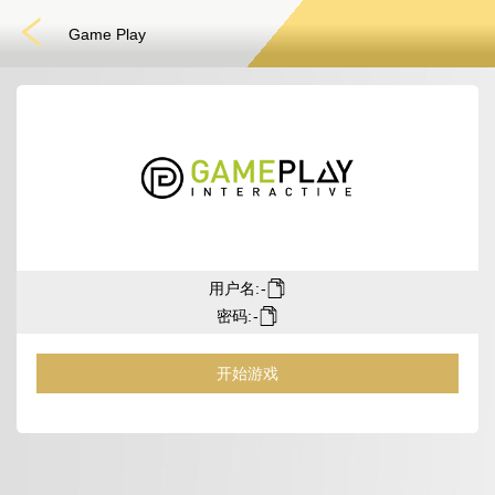
Game Play
用户名
:
-
密码
:
-
快速游戏
电子竞技
3D游戏
彩票
扑克
老虎机
真人娱乐
开始游戏