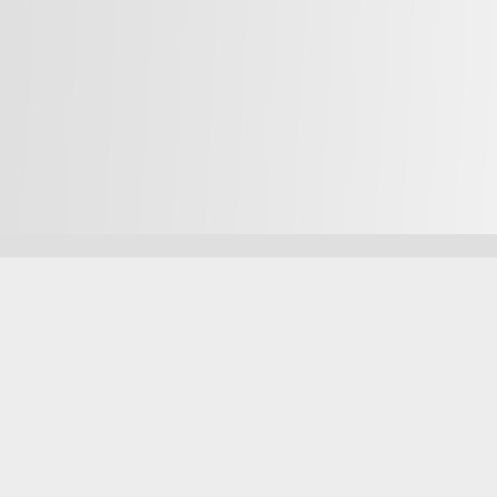
博彩运营商证照
Hiso33专注于提供高品质博彩游戏产品给予博彩爱
者，并且给予24小时不间断专业客服。网站采用了
128-位加密技术和严格的安全管理体系，保证您的
料与资金安全。