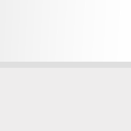
牌照
转
好
资