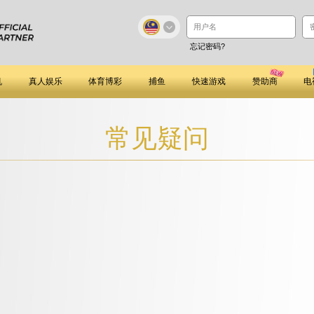
忘记密码?
机
真人娱乐
体育博彩
捕鱼
快速游戏
赞助商
电
常见疑问