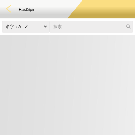
FastSpin
快速游戏
电子竞技
3D游戏
彩票
扑克
老虎机
真人娱乐