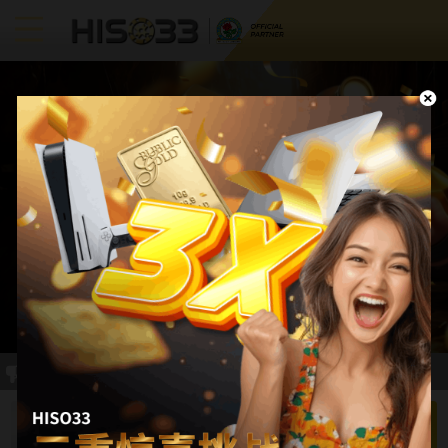
彩票
扑克
老虎机
真人娱乐
体育博彩
捕鱼
快速游戏
登录
立即加入