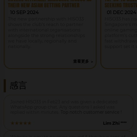
THEIR NEW ASIAN BETTING PARTNER
SEEKING TRUST
10 SEP 2024
01 DEC 2024
The new partnership with HISO33
HISO33 has ri
shows the club’s reach to partner
Singapore's mo
with international organisations
online gaming
alongside the strong relationships
platform’s cut
we have locally, regionally and
fast withdraw
nationally.
support set it
查看更多
感言
Joined HISO33 in Feb23 and was given a dedicated
WhatsApp group chat. Any questions I asked was
replied within minutes.
Top notch customer service !
Lim Zhi ****