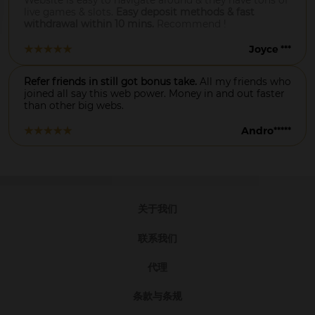
Website is easy to navigate around & they have tons of
live games & slots.
Easy deposit methods & fast
withdrawal within 10 mins.
Recommend !
Joyce ***
Refer friends in still got bonus take.
All my friends who
joined all say this web power. Money in and out faster
than other big webs.
Andro*****
关于我们
联系我们
代理
条款与条规