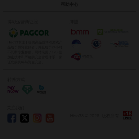
帮助中心
博彩运营商证照
牌照
Hiso33专注于提供高品质博彩游戏产
品给予博彩爱好者，并且给予24小时
不间断专业客服。网站采用了128-位
加密技术和严格的安全管理体系，保
证您的资料与资金安全。
转账方式
关注我们
Hiso33 © 2026. 版权所有.