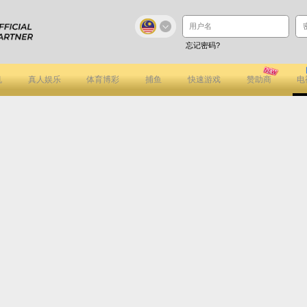
忘记密码?
机
真人娱乐
体育博彩
捕鱼
快速游戏
赞助商
电