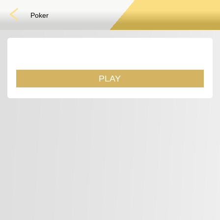
Poker
PLAY
真人娱乐
体育博彩
捕鱼
快速游戏
电子竞技
3D游戏
彩票