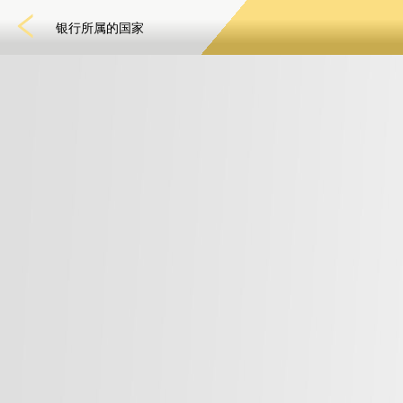
银行所属的国家
t Games
电子竞技
3D游戏
彩票
扑克
老虎机
真人娱乐
体