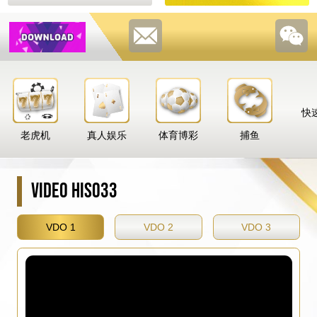
快
老虎机
真人娱乐
体育博彩
捕鱼
VIDEO HISO33
VDO 1
VDO 2
VDO 3