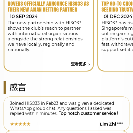
ROVERS OFFICIALLY ANNOUNCE HISO33 AS
TOP GO-TO CHO
THEIR NEW ASIAN BETTING PARTNER
SEEKING TRUST
10 SEP 2024
01 DEC 2024
The new partnership with HISO33
HISO33 has ri
shows the club’s reach to partner
Singapore's mo
with international organisations
online gaming
alongside the strong relationships
platform’s cut
we have locally, regionally and
fast withdraw
nationally.
support set it
查看更多
感言
Joined HISO33 in Feb23 and was given a dedicated
WhatsApp group chat. Any questions I asked was
replied within minutes.
Top notch customer service !
Lim Zhi ****