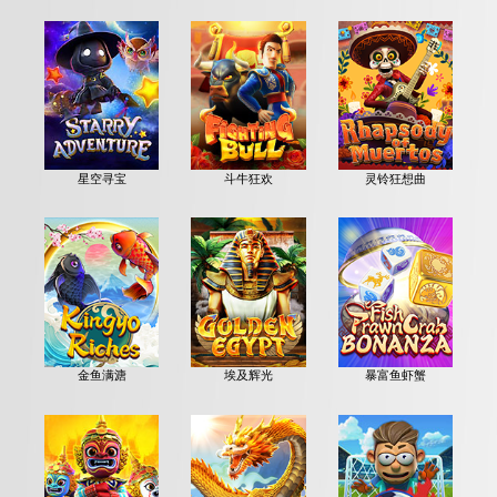
星空寻宝
斗牛狂欢
灵铃狂想曲
金鱼满溏
埃及辉光
暴富鱼虾蟹