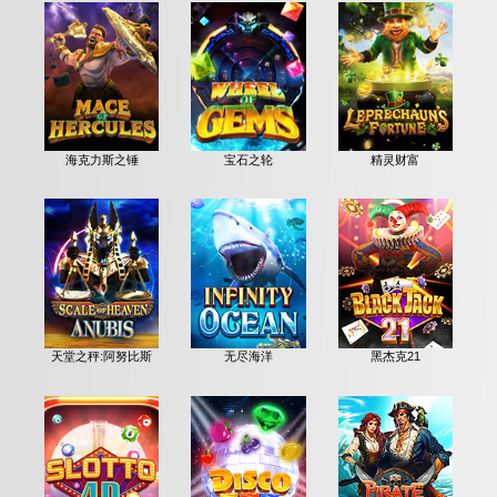
海克力斯之锤
宝石之轮
精灵财富
天堂之秤:阿努比斯
无尽海洋
黑杰克21