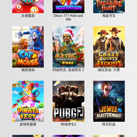
乐透爆富
Disco 777 Hold and
海盗寻宝
Win
猫抓老鼠
阿兹特克: 圣诞猎宝 2
疯狂赏金: 大獎
皮纳塔盛宴
绝地求生2
珠宝巨盗