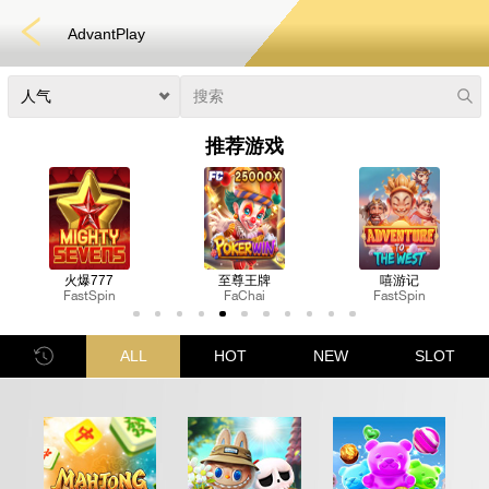
AdvantPlay
推荐游戏
法老宝境
Nextspin
至尊王牌
嘻游记
FaChai
FastSpin
捕鱼
快速游戏
电子竞技
3D游戏
彩票
扑克
ALL
HOT
NEW
SLOT