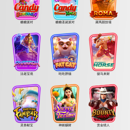
糖糖派对
糖糖圣诞派对
羅馬競技場
法老宝境
吃吃胖猫
骏马来财
灵兽献宝
神姬赐财
赏金猎人