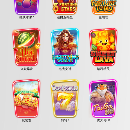
经典水果7
运财五福星
金蟾蛙
火焱爆发
电光女神
熔岩精灵
发发发
转转7
虎大哥88