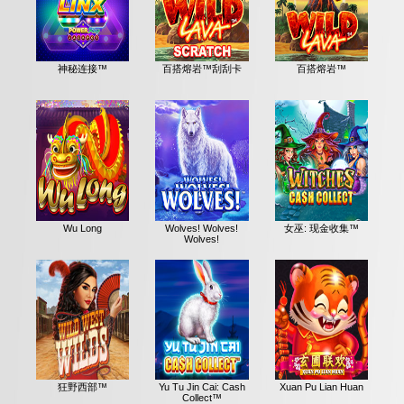
神秘连接™
百搭熔岩™刮刮卡
百搭熔岩™
Wu Long
Wolves! Wolves!
女巫: 现金收集™
Wolves!
狂野西部™
Yu Tu Jin Cai: Cash
Xuan Pu Lian Huan
Collect™