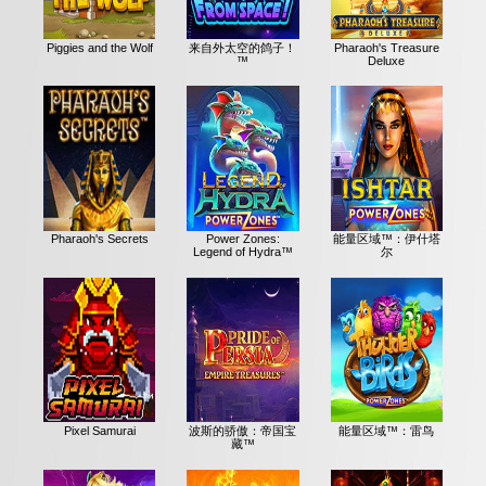
Piggies and the Wolf
来自外太空的鸽子！
Pharaoh's Treasure
™
Deluxe
Pharaoh's Secrets
Power Zones:
能量区域™：伊什塔
Legend of Hydra™
尔
Pixel Samurai
波斯的骄傲：帝国宝
能量区域™：雷鸟
藏™