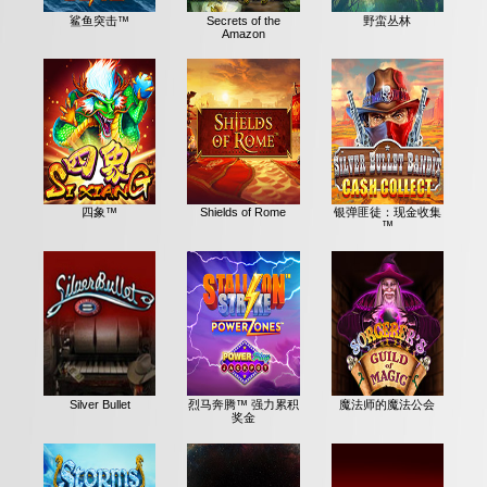
鲨鱼突击™
Secrets of the
野蛮丛林
Amazon
四象™
Shields of Rome
银弹匪徒：现金收集
™
Silver Bullet
烈马奔腾™ 强力累积
魔法师的魔法公会
奖金