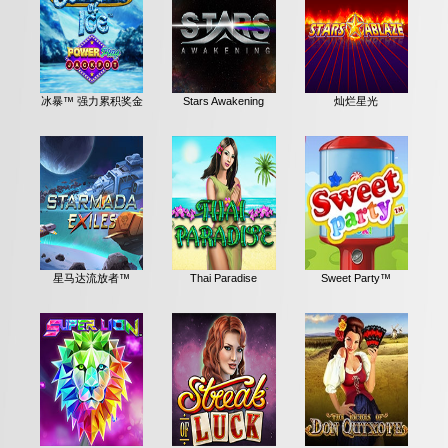
冰暴™ 强力累积奖金
Stars Awakening
灿烂星光
星马达流放者™
Thai Paradise
Sweet Party™