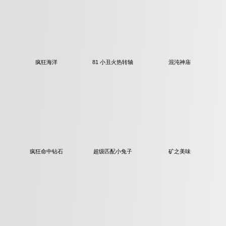
疯狂海洋
81 小丑火热转轴
混沌神庙
疯狂命中钻石
超级匹配小兔子
矿之美味