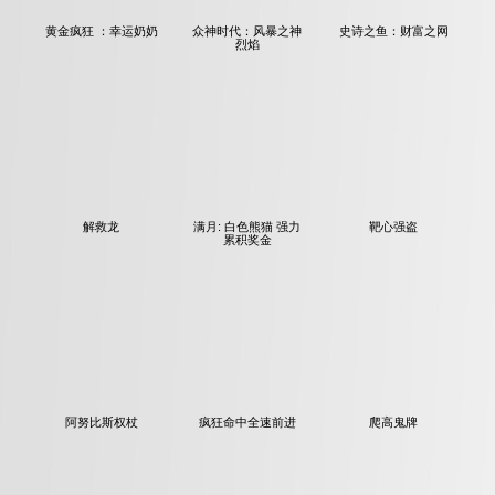
黄金疯狂 ：幸运奶奶
众神时代：风暴之神
史诗之鱼：财富之网
烈焰
解救龙
满月: 白色熊猫 强力
靶心强盗
累积奖金
阿努比斯权杖
疯狂命中全速前进
爬高鬼牌