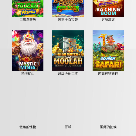
巨嘴鸟狂热
黑胡子百宝袋
财源滚滚
秘境矿山
超级匹配巨奖
爬高狩猎旅行
散落的怪物
开球
巫师的把戏