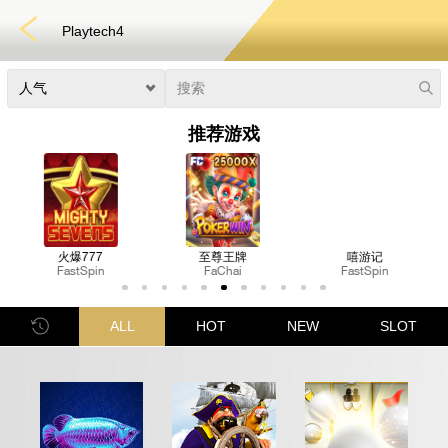
Playtech4
推荐游戏
至尊王牌
嘻游记
法老宝境
FaChai
FastSpin
Nextspin
电子竞技
3D游戏
彩票
扑克
老虎机
真人娱乐
体育博彩
ALL
HOT
NEW
SLOT