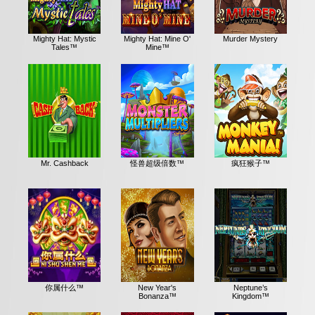
Mighty Hat: Mystic
Mighty Hat: Mine O'
Murder Mystery
Tales™
Mine™
Mr. Cashback
怪兽超级倍数™
疯狂猴子™
你属什么™
New Year's
Neptune’s
Bonanza™
Kingdom™