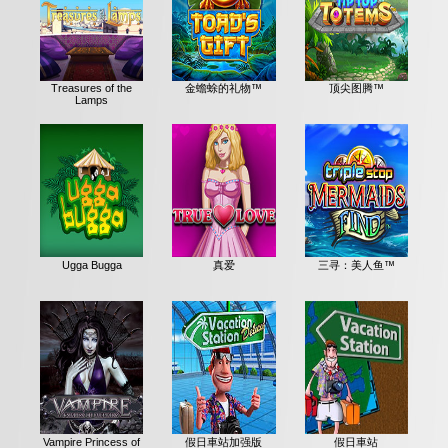
Treasures of the
金蟾蜍的礼物™
顶尖图腾™
Lamps
Ugga Bugga
真爱
三寻：美人鱼™
Vampire Princess of
假日車站加强版
假日車站