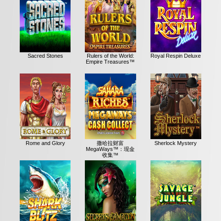
Sacred Stones
Rulers of the World:
Royal Respin Deluxe
Empire Treasures™
Rome and Glory
撒哈拉财富
Sherlock Mystery
MegaWays™：现金
收集™