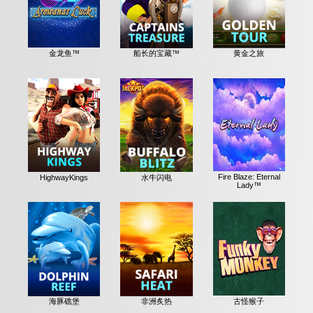
金龙鱼™
船长的宝藏™
黄金之旅
Fire Blaze: Eternal
HighwayKings
水牛闪电
Lady™
古怪猴子
海豚礁堡
非洲炙热