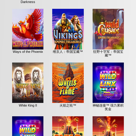
Darkness
Ways of the Phoenix
维京人：帝国宝藏™
狂野十字军：帝国宝
藏™
White King II
火焰之轮™
神秘连接™ 强力累积
奖金