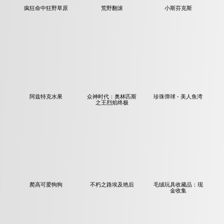
疯狂命中狂野草原
荒野翻滚
小斯芬克斯
阿兹特克水果
众神时代：奥林匹斯
珍珠弹球 - 美人鱼湾
之王烈焰终极
爬高可爱狗狗
不朽之路埃及艳后
毛绒玩具收藏品：现
金收集