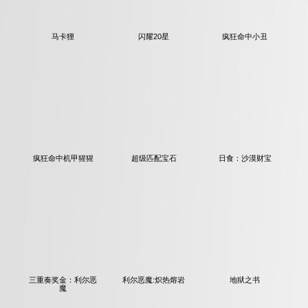
马卡狸
闪耀20星
疯狂命中小丑
疯狂命中机甲猩猩
超级匹配宝石
日食：沙漠财宝
三重奏奖金：利尔恶
利尔恶魔:炽热熔岩
地狱之书
魔