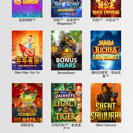
如意锦鲤™
烈焰™：蓝巫师™
烈焰™：河皇后™
Megaways™
Nian Nian You Yu
撒哈拉财富：现金收
BonusBears
集™
招财进宝
巨型烈焰™：老虎遗
Silent Samurai
产™