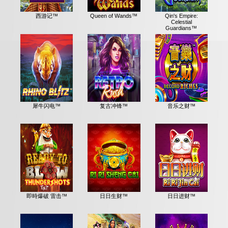
西游记™
Queen of Wands™
Qin's Empire:
Celestial
Guardians™
犀牛闪电™
复古冲锋™
音乐之财™
即時爆破 雷击™
日日生财™
日日进财™