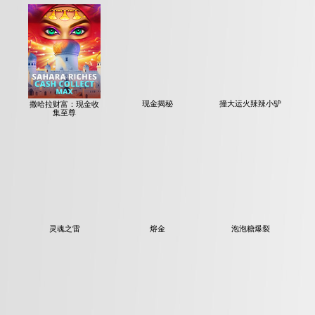
撒哈拉财富：现金收
现金揭秘
撞大运火辣辣小驴
集至尊
灵魂之雷
熔金
泡泡糖爆裂