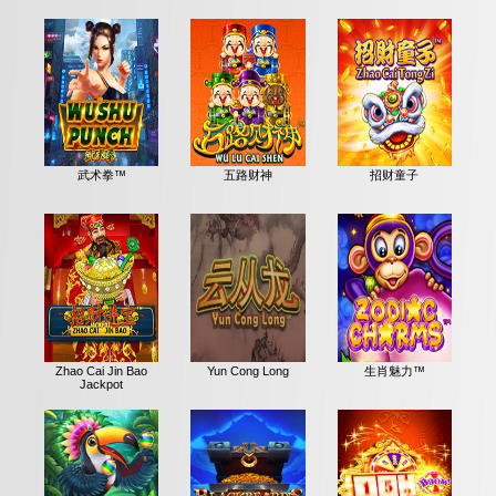
武术拳™
五路财神
招财童子
Zhao Cai Jin Bao
Yun Cong Long
生肖魅力™
Jackpot