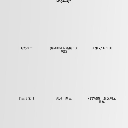
水果丰收
烈焰：天之女王
风水翻转
Megaways
飞龙在天
黄金疯狂与链接 : 虎
加油 小丑加油
琼斯
卡美洛之门
满月：白王
利尔恶魔：超级现金
收集