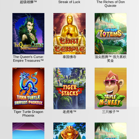
超级雄狮™
Streak of Luck
The Riches of Don
Quixote
The Queen's Curse:
泰国佛寺
顶尖图腾™ 强力累积
Empire Treasures™
奖金
Tiger Turtle Dragon
老虎堆™
三只猴子™
Phoenix