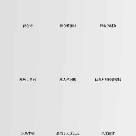
靶心铃
靶心爱丽丝
巨象的财富
双热：皇冠
双人挖掘机
钻石对对碰豪华版