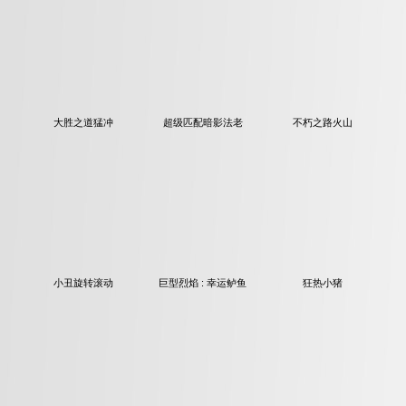
大胜之道猛冲
超级匹配暗影法老
不朽之路火山
小丑旋转滚动
巨型烈焰 : 幸运鲈鱼
狂热小猪