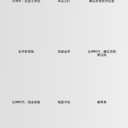
月球环：亚瑟王传说
幸运之灯
樱花女侠史诗绽放
史诗鱼冒险
攻破金库
众神时代：赫拉克勒
斯法则
众神时代：现金收集
电路冲击
糖果卷