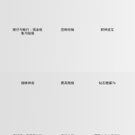
猪仔与银行：现金收
恐怖转轴
财神送宝
集与链接
钻石燃爆7s
猫咪神庙
爬高熊猫