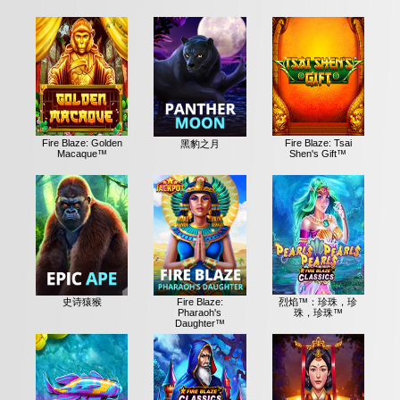
Fire Blaze: Golden
Fire Blaze: Tsai
黑豹之月
Macaque™
Shen's Gift™
烈焰™：珍珠，珍
史诗猿猴
Fire Blaze:
珠，珍珠™
Pharaoh's
Daughter™