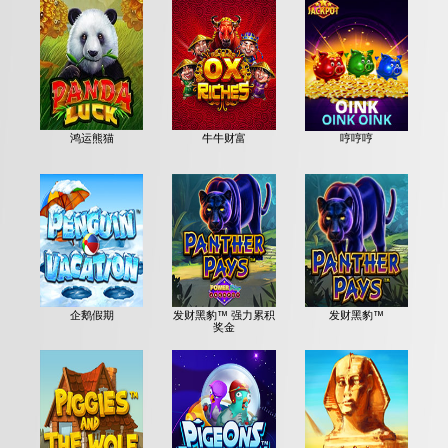
鸿运熊猫
牛牛财富
哼哼哼
企鹅假期
发财黑豹™ 强力累积
发财黑豹™
奖金