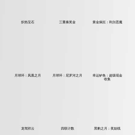
炽热宝石
三重奏奖金
黄金疯狂：利尔恶魔
月球环：凤凰之月
月球环：尼罗河之月
幸运鲈鱼：超级现金
收集
龙驾祥云
四联计数
黑豹之月：奖励线