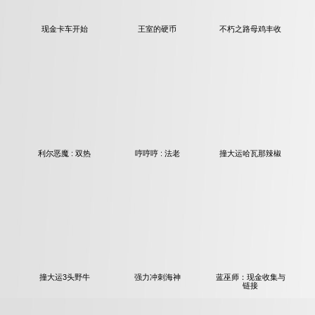
现金卡车开始
王室的硬币
不朽之路母鸡丰收
利尔恶魔 : 双热
哼哼哼 : 法老
撞大运哈瓦那辣椒
撞大运3头野牛
强力冲刺海神
蓝巫师：现金收集与
链接