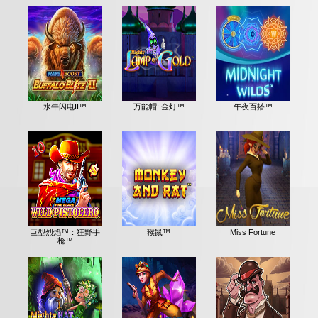
水牛闪电II™
万能帽: 金灯™
午夜百搭™
巨型烈焰™：狂野手
猴鼠™
Miss Fortune
枪™