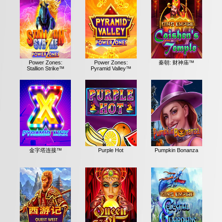
Power Zones:
Power Zones:
秦朝: 财神庙™
Stallion Strike™
Pyramid Valley™
金字塔连接™
Purple Hot
Pumpkin Bonanza