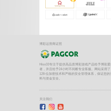
暂无游戏
博彩运营商证照
Hiso33专注于提供高品质博彩游戏产品给予博彩爱
者，并且给予24小时不间断专业客服。网站采用了
128-位加密技术和严格的安全管理体系，保证您的
料与资金安全。
关注我们