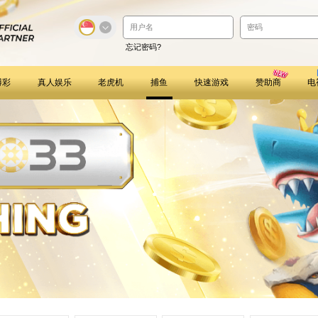
忘记密码?
博彩
真人娱乐
老虎机
捕鱼
快速游戏
赞助商
电