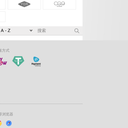
账方式
荐浏览器