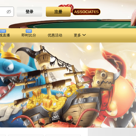
登录
注册
视直播
即时比分
优惠活动
更多