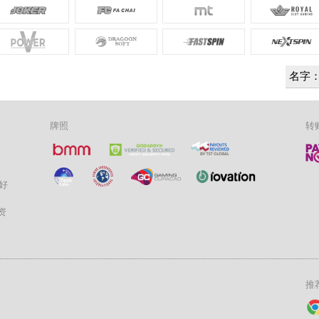
牌照
转
好
资
推