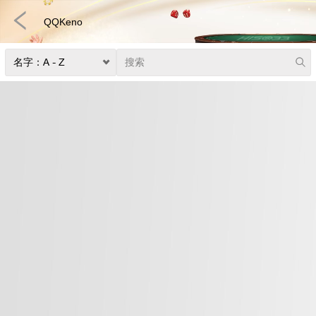
QQKeno
快速游戏
电子竞技
3D游戏
彩票
扑克
真人娱乐
体育博彩