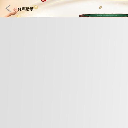
优惠活动
快速游戏
电子竞技
3D游戏
彩票
扑克
真人娱乐
体育博彩