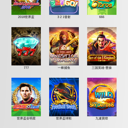
2018世界盃
3 2 1發射
666
777
一棒捕鱼
三国英雄-曹操
世界盃全明星
世界盃球鞋
九連寶燈