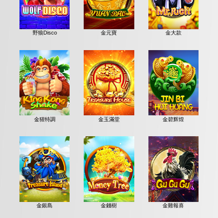
野狼Disco
金元寶
金大款
金猩特調
金玉滿堂
金碧辉煌
金銀島
金錢樹
金雞報喜