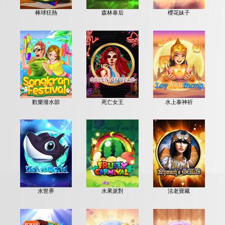
棒球狂熱
森林泰后
櫻花妹子
歡樂潑水節
死亡女王
水上泰神祈
水世界
水果派對
法老寶藏