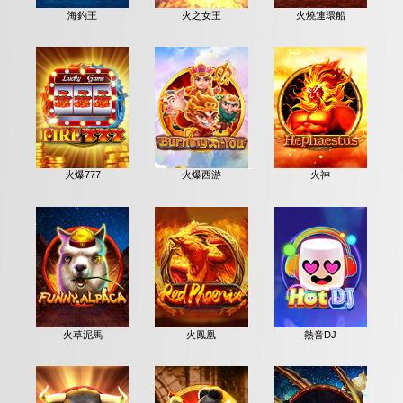
海釣王
火之女王
火燒連環船
火爆777
火爆西游
火神
火草泥馬
火鳳凰
熱音DJ