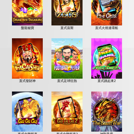
盤龍秘寶
直式宙斯
直式火燒連環船
直式發財神
直式足球狂熱
直式跳起來2
直式金雞報喜
直式金雞報喜2
神獸爭霸