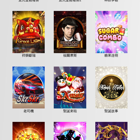
祥獅獻瑞
福爾摩斯
糖果连萌
老司機
聖誕來啦
聖誕故事