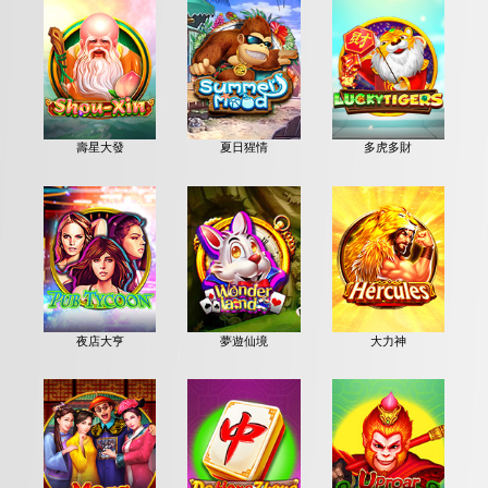
壽星大發
夏日猩情
多虎多財
夜店大亨
夢遊仙境
大力神