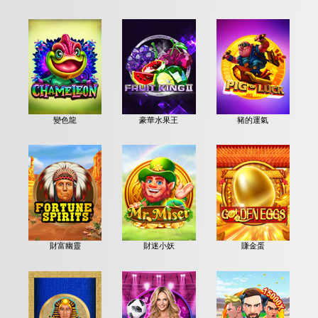
變色龍
豪華水果王
豬的運氣
財富幽靈
財迷小妖
賺金蛋