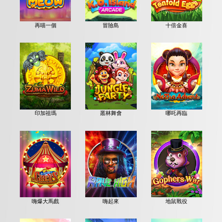
再喵一個
冒險島
十倍金喜
印加祖瑪
叢林舞會
哪吒再臨
嗨爆大馬戲
嗨起來
地鼠戰役