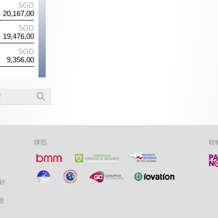
SGD
M*I*N*8*
SGD
p*b
25,159,00
Funkey Monkey
18,211,00
God
SGD
P*I*Y*G*5
SGD
H*H
nkey
22,462,00
Highway Kings
15,728,00
FaF
SGD
V*Q*Y*I*7
SGD
P*K
11,967,00
Jungle Giants
10,129,00
Mon
牌照
转
好
资