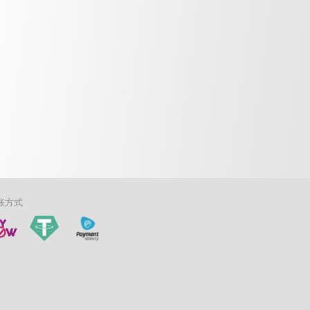
*6*6*6
SGD
R*N*E*1*A
SG
 of Gambler
32,042,00
Funkey Monkey
22,325,
*6
SGD
I*M*Y*9
SG
aFa
12,522,00
Highway Kings
15,247,
*M
SGD
W*L*A*M
SG
key
8,342,00
Jungle Giants
5,217,
账方式