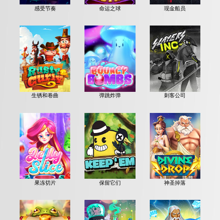
感受节奏
命运之球
现金船员
生锈和卷曲
弹跳炸弹
刺客公司
果冻切片
保留它们
神圣掉落