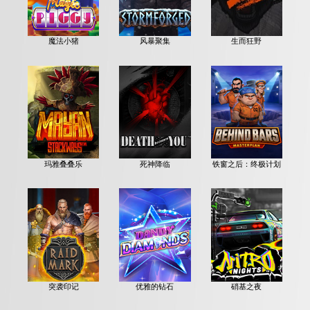
魔法小猪
风暴聚集
生而狂野
玛雅叠叠乐
死神降临
铁窗之后：终极计划
突袭印记
优雅的钻石
硝基之夜