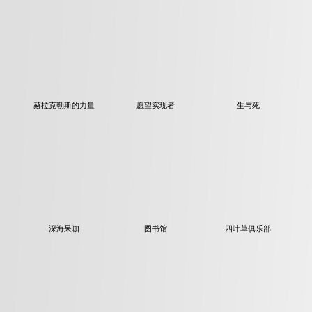
赫拉克勒斯的力量
愿望实现者
生与死
深海呆咖
图书馆
四叶草俱乐部