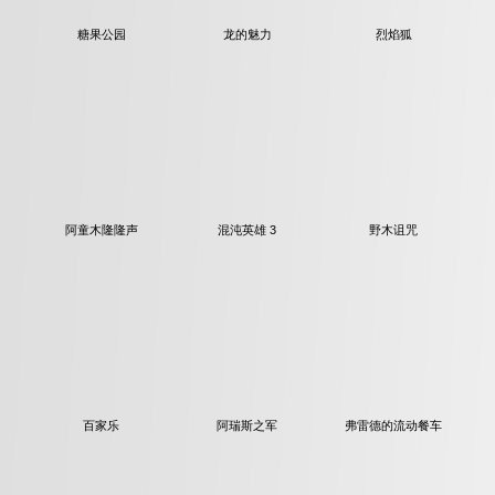
糖果公园
龙的魅力
烈焰狐
阿童木隆隆声
混沌英雄 3
野木诅咒
百家乐
阿瑞斯之军
弗雷德的流动餐车