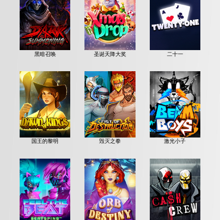
黑暗召唤
圣诞天降大奖
二十一
国王的黎明
毁灭之拳
激光小子