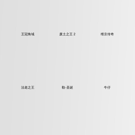
王冠角域
废土之王 2
维京传奇
法老之王
勒·圣诞
牛仔