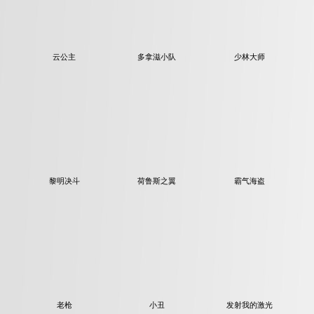
云公主
多拿滋小队
少林大师
黎明决斗
荷鲁斯之翼
霸气海盗
老枪
小丑
发射我的激光