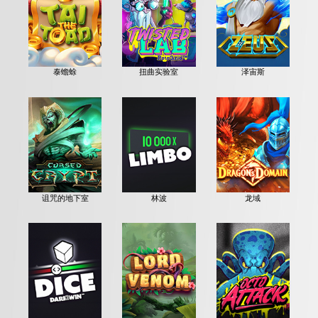
泰蟾蜍
扭曲实验室
泽宙斯
诅咒的地下室
林波
龙域