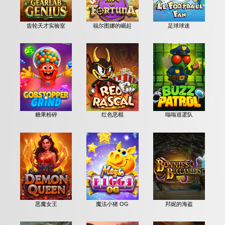
齿轮天才实验室
福尔图娜的崛起
足球球迷
糖果粉碎
红色恶棍
嗡嗡巡逻队
恶魔女王
魔法小猪 OG
邦妮的海盗