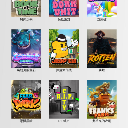
时间之书
呆瓜派对
双彩虹
葛朗克的宝石
掉落大作战
腐烂
恐惧黑暗
RIP城市
弗兰克的农场