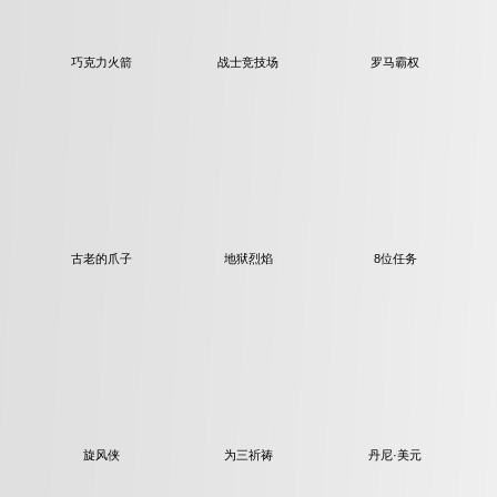
巧克力火箭
战士竞技场
罗马霸权
古老的爪子
地狱烈焰
8位任务
旋风侠
为三祈祷
丹尼·美元