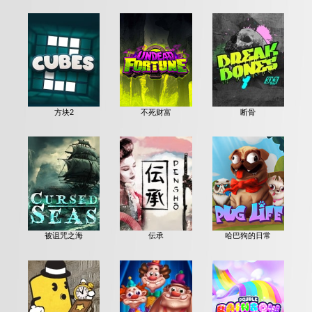
方块2
不死财富
断骨
被诅咒之海
伝承
哈巴狗的日常