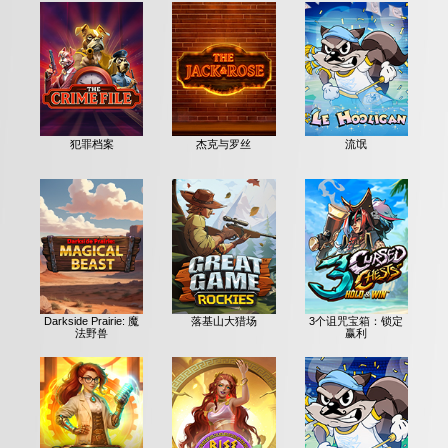
犯罪档案
杰克与罗丝
流氓
Darkside Prairie: 魔
落基山大猎场
3个诅咒宝箱：锁定
法野兽
赢利