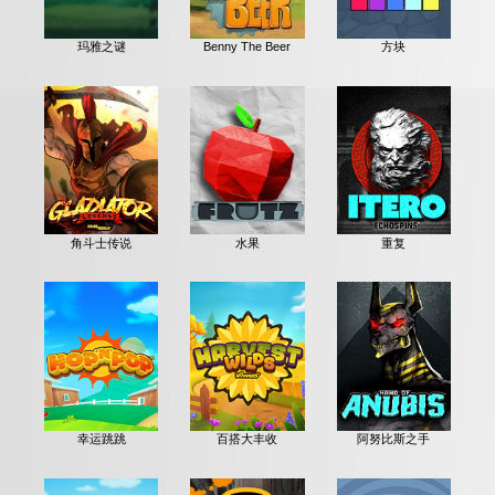
玛雅之谜
Benny The Beer
方块
角斗士传说
水果
重复
幸运跳跳
百搭大丰收
阿努比斯之手