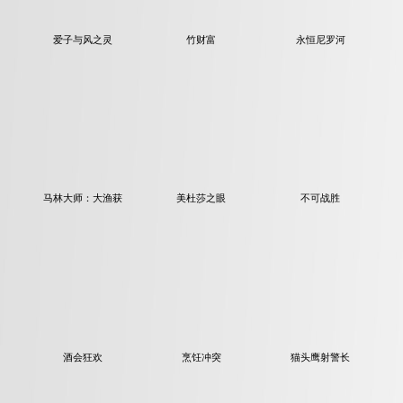
爱子与风之灵
永恒尼罗河
竹财富
马林大师：大渔获
美杜莎之眼
不可战胜
酒会狂欢
烹饪冲突
猫头鹰射警长