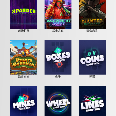
超级扩展
武士之道
致命悬赏
海盗狂欢
盒子
硬币