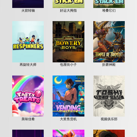
火箭转轴
好运大拇指
堆叠它们
再旋转大师
包厘街小子
折磨神殿
美味佳肴
大奖售货机
视频俱乐部