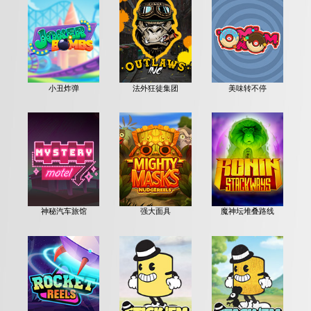
小丑炸弹
法外狂徒集团
美味转不停
神秘汽车旅馆
强大面具
魔神坛堆叠路线