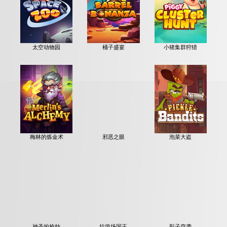
太空动物园
桶子盛宴
小猪集群狩猎
梅林的炼金术
邪恶之眼
泡菜大盗
神圣的抢劫
垃圾场国王
影子突袭