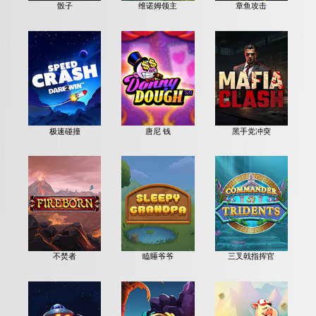
骰子
维诺姆领主
章鱼攻击
极速碰撞
唐尼 钱
黑手党冲突
不焚者
瞌睡爷爷
三叉戟指挥官