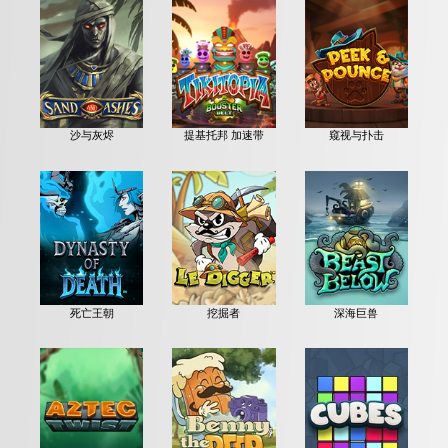
沙与灰烬
提基托邦 加速带
窥视与扑击
死亡王朝
挖掘者
深海巨兽