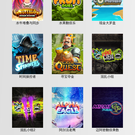
水牛堆叠与同步
水果翻倍乐
现金大罗盘
时间操控者
寻宝夺金
混乱小组
混乱小组2
阿尔法老鹰
迈阿密翻倍乘数