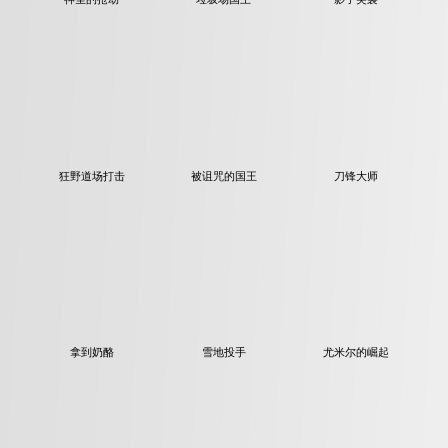
狂野道场打击
被诅咒的国王
刀锋大师
拿到奶酪
雪地投手
尤米尔的崛起