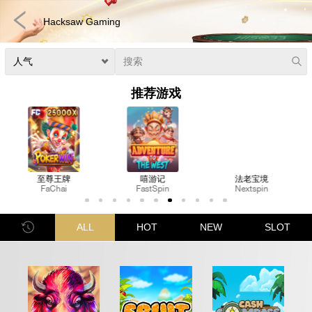
Hacksaw Gaming
推荐游戏
嘻游记
法老宝境
皇家猫咪
FastSpin
Nextspin
FastSpin
电子竞技
3D游戏
彩票
扑克
真人娱乐
体育博彩
老虎机
ALL
HOT
NEW
SLOT