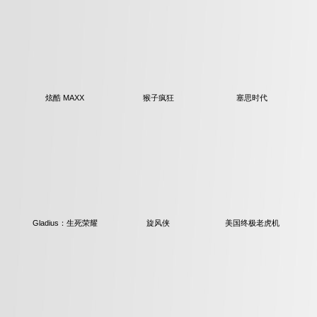
塞思时代
炫酷 MAXX
猴子疯狂
旋风侠
美国终极老虎机
Gladius：生死荣耀