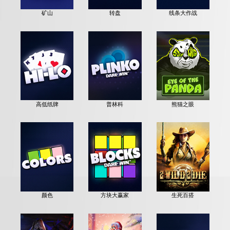
矿山
转盘
线条大作战
高低纸牌
普林科
熊猫之眼
颜色
方块大赢家
生死百搭