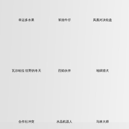
幸运多水果
笨拙牛仔
凤凰对决轮盘
瓦尔哈拉 狂野的冬天
烈焰伙伴
地狱猎犬
合作社冲突
水晶机器人
马林大师