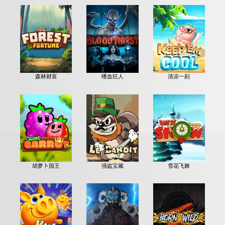
森林财富
嗜血狂人
清凉一刻
胡萝卜国王
强盗宝藏
雪花飞舞