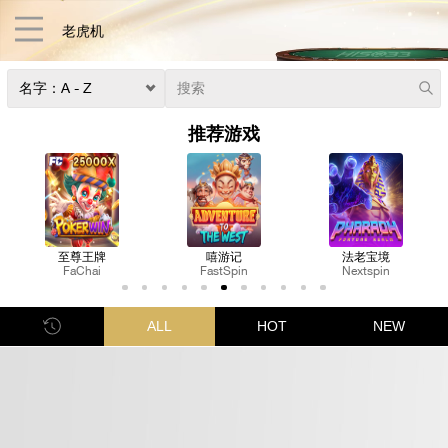
老虎机
推荐游戏
至尊王牌
嘻游记
法老宝境
FaChai
FastSpin
Nextspin
快速游戏
电子竞技
3D游戏
彩票
扑克
真人娱乐
体育博彩
ALL
HOT
NEW