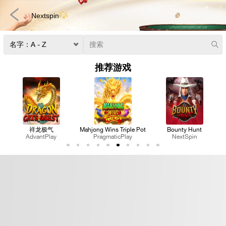
Nextspin
推荐游戏
祥龙极气
Mahjong Wins Triple Pot
Bounty Hunt
AdvantPlay
PragmaticPlay
NextSpin
快速游戏
电子竞技
3D游戏
彩票
扑克
真人娱乐
体育博彩