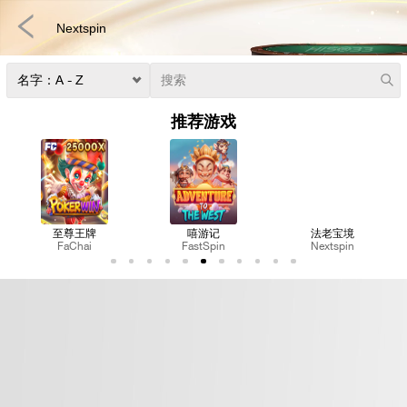
Nextspin
推荐游戏
至尊王牌
嘻游记
法老宝境
FaChai
FastSpin
Nextspin
快速游戏
电子竞技
3D游戏
彩票
扑克