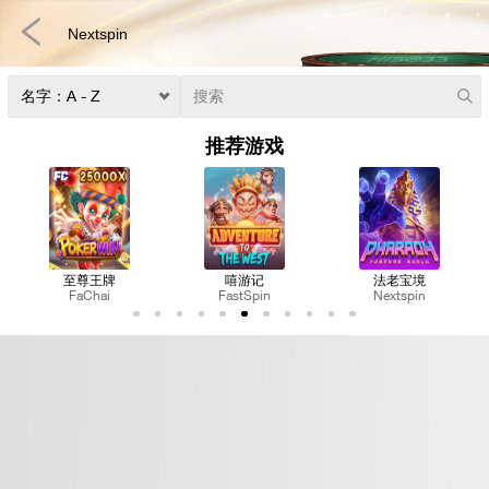
Nextspin
推荐游戏
至尊王牌
嘻游记
法老宝境
FaChai
FastSpin
Nextspin
快速游戏
电子竞技
3D游戏
彩票
扑克